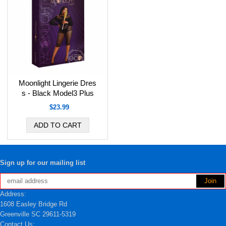
Moonlight Lingerie Dres
s - Black Model3 Plus
$23.99
Sign up for our mailing list
Address:
1608 Easley Bridge Rd
Greenville SC 29611-5319
Contact Us: